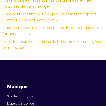
Santé oculaire chez l’enfant: importance des lentilles
adaptées dès le jeune âge
Comment reconnaître les signes de parasites digestifs
chez votre chien ou votre chat ?
S’adapter à l’évolution du secteur de la santé grâce aux
formations en ligne
Les différentes techniques de la kinésithérapie employées
en milieu sportif
Musique
Singles français
Dates de concert