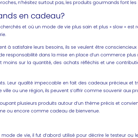
oches, n’hésitez surtout pas, les produits gourmands font les
mands en cadeau?
echerchés et où un mode de vie plus sain et plus « slow » es
rie
.
 à satisfaire leurs besoins, ils se veulent être consciencie
part de responsabilité dans la mise en place d’un commerce p
t moins sur la quantité, des achats réfléchis et une contribut
. Leur qualité impeccable en fait des cadeaux précieux et tr
e ville ou une région, ils peuvent s’offrir comme souvenir aux
groupant plusieurs produits autour d’un thème précis et convien
tême ou encore comme cadeau de bienvenue.
ode de vie, il fut d’abord utilisé pour décrire le testeur ou 