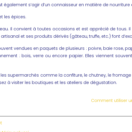
eut également s’agir d’un connaisseur en matière de nourriture 
t les épices.
au. Il convient à toutes occasions et est apprécié de tous. Il
tisanal et ses produits dérivés (gâteau, truffe, etc.) font d’exc
souvent vendues en paquets de plusieurs : poivre, baie rose, pa
nement : bois, verre ou encore papier. Elles viennent souven
ans les supermarchés comme la confiture, le chutney, le fromage 
ez à visiter les boutiques et les ateliers de dégustation.
Comment utiliser un
et