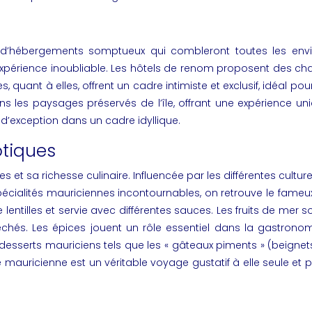
e d’hébergements somptueux qui combleront toutes les envies
xpérience inoubliable. Les hôtels de renom proposent des ch
vées, quant à elles, offrent un cadre intimiste et exclusif, idé
s les paysages préservés de l’île, offrant une expérience u
d’exception dans un cadre idyllique.
otiques
t sa richesse culinaire. Influencée par les différentes cultures p
écialités mauriciennes incontournables, on retrouve le fameux
de lentilles et servie avec différentes sauces. Les fruits de me
chés. Les épices jouent un rôle essentiel dans la gastrono
esserts mauriciens tels que les « gâteaux piments » (beignets 
 mauricienne est un véritable voyage gustatif à elle seule et pe