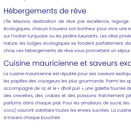
Hébergements de rêve
L’Île Maurice, destination de rêve par excellence, regorg
écologiques, chacun trouvera son bonheur pour vivre une e
sur l’océan turquoise ou les jardins luxuriants. Les villas pri
nature, les lodges écologiques se fondent parfaitement dan
choix, ces hébergements de rêve vous promettent un séjour 
Cuisine mauricienne et saveurs ex
La cuisine mauricienne est réputée pour ses saveurs exotiques e
les papilles des voyageurs les plus gourmands. Parmi les sp
accompagné de riz, et le « dholl puri », une galette fourrée 
des crevettes, des crabes et des poissons fraîchement pê
parfums dans chaque plat. Pour les amateurs de sucré, les d
coco) sauront satisfaire toutes les envies sucrées. La cuisine
à travers chaque bouchée.