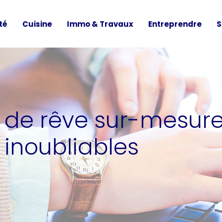
té
Cuisine
Immo & Travaux
Entreprendre
S
de rêve sur-mesure à
inoubliables