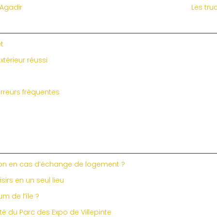
 Agadir
Les tru
et
térieur réussi
rreurs fréquentes
ion en cas d’échange de logement ?
irs en un seul lieu
m de l’île ?
té du Parc des Expo de Villepinte