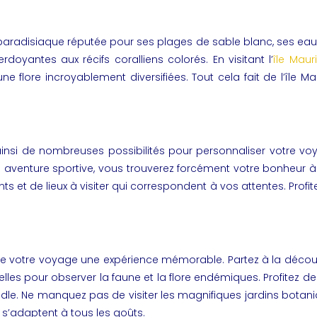
 paradisiaque réputée pour ses plages de sable blanc, ses eaux cr
oyantes aux récifs coralliens colorés. En visitant l’
île Mau
ne flore incroyablement diversifiées. Tout cela fait de l’île 
nt ainsi de nombreuses possibilités pour personnaliser votre 
aventure sportive, vous trouverez forcément votre bonheur à 
s et de lieux à visiter qui correspondent à vos attentes. Profite
nt de votre voyage une expérience mémorable. Partez à la déc
urelles pour observer la faune et la flore endémiques. Profitez
addle. Ne manquez pas de visiter les magnifiques jardins bota
 et s’adaptent à tous les goûts.