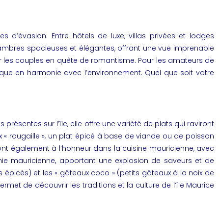
 d’évasion. Entre hôtels de luxe, villas privées et lodges
ambres spacieuses et élégantes, offrant une vue imprenable
al pour les couples en quête de romantisme. Pour les amateurs de
nique en harmonie avec l’environnement. Quel que soit votre
résentes sur l’île, elle offre une variété de plats qui raviront
 « rougaille », un plat épicé à base de viande ou de poisson
r sont également à l’honneur dans la cuisine mauricienne, avec
mie mauricienne, apportant une explosion de saveurs et de
épicés) et les « gâteaux coco » (petits gâteaux à la noix de
rmet de découvrir les traditions et la culture de l’île Maurice