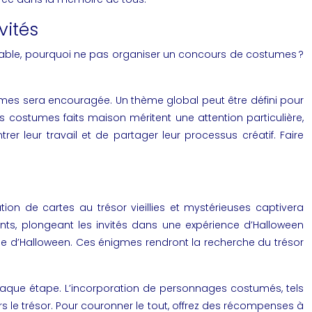
vités
morable, pourquoi ne pas organiser un concours de costumes ?
stumes sera encouragée. Un thème global peut être défini pour
es costumes faits maison méritent une attention particulière,
r leur travail et de partager leur processus créatif. Faire
ion de cartes au trésor vieillies et mystérieuses captivera
ants, plongeant les invités dans une expérience d’Halloween
me d’Halloween. Ces énigmes rendront la recherche du trésor
à chaque étape. L’incorporation de personnages costumés, tels
s le trésor. Pour couronner le tout, offrez des récompenses à