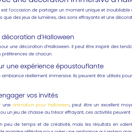
lle est l’occasion de partager un moment unique et inoubliabl
 tels que des jeux de lumières, des sons effrayants et une déc
e décoration d’Halloween
our une décoration d’Halloween. Il peut être inspiré des tendan
es préférences de chacun.
pour une expérience époustouflante
 ambiance réellement immersive. Ils peuvent être utilisés pour s
engager vos invités
ur une
animation pour Halloween
, peut être un excellent moy
 ou un jeu de chasse au trésor effrayant, ces activités peuvent 
eu de temps et de créativité, mais les résultats en valent la 
 de manière réfléchie pour créer une ambiance qui restera gr