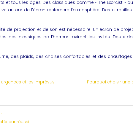
oûts et tous les âges. Des classiques comme « The Exorcist »
sive autour de l’écran renforcera l’atmosphère. Des citrouille
alité de projection et de son est nécessaire. Un écran de pro
rées des classiques de l’horreur raviront les invités. Des « 
urne, des plaids, des chaises confortables et des chauffages 
 urgences et les imprévus
Pourquoi choisir une 
et
térieur réussi