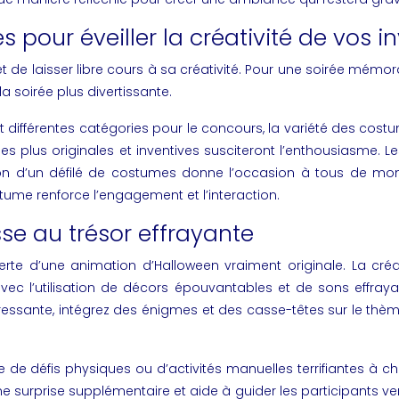
our éveiller la créativité de vos in
t de laisser libre cours à sa créativité. Pour une soirée mé
 la soirée plus divertissante.
sant différentes catégories pour le concours, la variété des co
es plus originales et inventives susciteront l’enthousiasme. L
ion d’un défilé de costumes donne l’occasion à tous de montre
stume renforce l’engagement et l’interaction.
se au trésor effrayante
erte d’une animation d’Halloween vraiment originale. La créat
vec l’utilisation de décors épouvantables et de sons effray
éressante, intégrez des énigmes et des casse-têtes sur le thè
ace de défis physiques ou d’activités manuelles terrifiantes 
surprise supplémentaire et aide à guider les participants ver