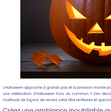
L’Halloween approche à grands pas et la pression monte pour 
une célébration d’Halloween hors du commun ? Des décorat
multitude de façons de rendre cette fête terrifiante et specta
Créez une ambiance inoubliable a