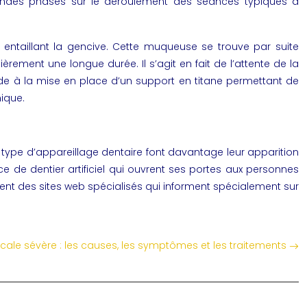
 grandes phases sur le déroulement des séances typiques à
 entaillant la gencive. Cette muqueuse se trouve par suite
èrement une longue durée. Il s’agit en fait de l’attente de la
cède à la mise en place d’un support en titane permettant de
mique.
 type d’appareillage dentaire font davantage leur apparition
 de dentier artificiel qui ouvrent ses portes aux personnes
ment des sites web spécialisés qui informent spécialement sur
icale sévère : les causes, les symptômes et les traitements