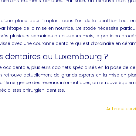
r certains examens cliniques. Par suite, on retrouve trois
d’une place pour l’implant dans l’os de la dentition tout en
par l’étape de la mise en nourrice. Ce stade nécessite particuli
 après plusieurs semaines ou plusieurs mois, le praticien pro
est vissé avec une couronne dentaire qui est d’ordinaire en céra
ts dentaires au Luxembourg ?
 occidentale, plusieurs cabinets spécialisés en la pose de ce
n retrouve actuellement de grands experts en la mise en place
avec l’émergence des réseaux informatiques, on retrouve égale
cialistes chirurgien-dentiste.
Arthrose cerv
et