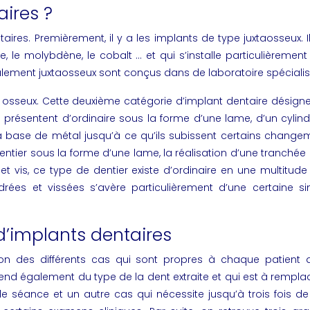
aires ?
taires
. Premièrement, il y a les implants de type juxtaosseux.
, le molybdène, le cobalt … et qui s’installe particulièreme
ement juxtaosseux sont conçus dans de laboratoire spécialis
eux. Cette deuxième catégorie d’implant dentaire désigne un dis
résentent d’ordinaire sous la forme d’une lame, d’un cylind
se de métal jusqu’à ce qu’ils subissent certains changemen
dentier sous la forme d’une lame, la réalisation d’une tranch
 vis, ce type de dentier existe d’ordinaire en une multitude
rées et vissées s’avère particulièrement d’une certaine simp
 d’implants dentaires
ion des différents cas qui sont propres à chaque patient d
end également du type de la dent extraite et qui est à remplace
eule séance et un autre cas qui nécessite jusqu’à trois fois de