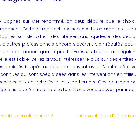
e Cagnes-sur-Mer renommé, on peut déduire que le choix 
ls proposent. Certains réalisent des services tuiles ardoise et
Cagnes-sur-Mer offrent des interventions rapides et des dépla
fin, d’autres professionnels encore s’avèrent bien réputés pour
 un bon rapport qualité prix. Par-dessus tout, il faut égale
le est fiable. Veillez à vous intéresser le plus sur des entités
es sociétés inexpérimentées ne peuvent avoir. D’autre côté, v
n connues qui sont spécialisées dans les interventions en mili
ervices aux collectivités et aux particuliers. Ces dernières 
oyage ainsi que l’entretien de toiture. Donc vous pouvez partir d
e vantaux en aluminium ?
Les avantages d’un couvreu