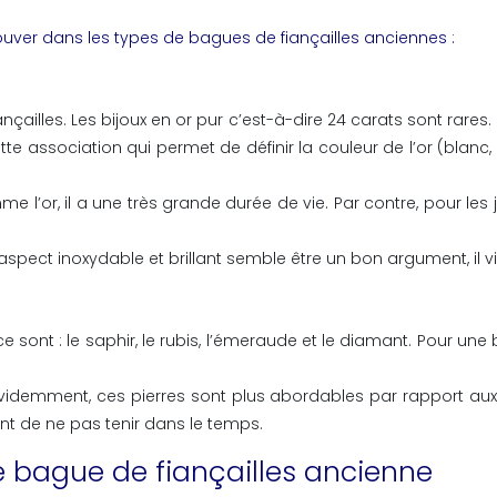
rouver dans les types de
bagues de fiançailles anciennes
:
iançailles. Les bijoux en or pur c’est-à-dire 24 carats sont rares.
cette association qui permet de définir la couleur de l’or (bla
 l’or, il a une très grande durée de vie. Par contre, pour les joai
spect inoxydable et brillant semble être un bon argument, il vieil
ce sont : le saphir, le rubis, l’émeraude et le diamant. Pour une 
 évidemment, ces pierres sont plus abordables par rapport aux 
uent de ne pas tenir dans le temps.
 bague de fiançailles ancienne