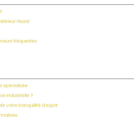
et
térieur réussi
rreurs fréquentes
e spécialisée
e industrielle ?
 votre tranquillité d’esprit
onnalisée